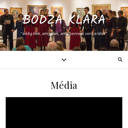
BODZA KLÁRA
"addig élek, amíg élek, amíg bennem zeng a lélek"
Média